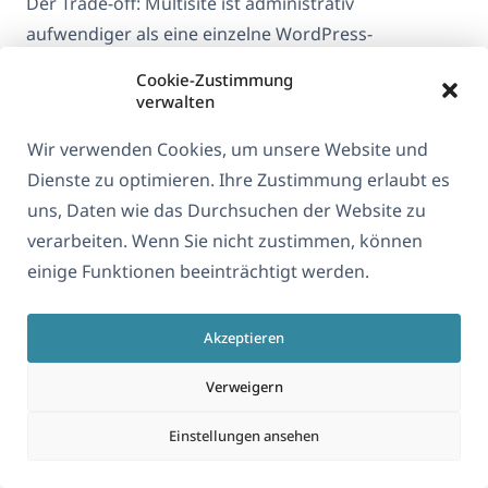
Der Trade-off: Multisite ist administrativ
aufwendiger als eine einzelne WordPress-
Installation. Plugins müssen pro Sprach-Website
Cookie-Zustimmung
aktiviert und konfiguriert werden. Für Plugin-
verwalten
Installationen ist die Rolle Super Admin erforderlich.
Wir verwenden Cookies, um unsere Website und
Und MultilingualPress’ AutoTranslate (die KI-
Dienste zu optimieren. Ihre Zustimmung erlaubt es
Funktion) übersetzt derzeit keine Page-Builder-
uns, Daten wie das Durchsuchen der Website zu
Inhalte — Seiten, die mit Elementor, Divi oder Beaver
verarbeiten. Wenn Sie nicht zustimmen, können
Builder erstellt wurden, müssen auf jeder Sprach-
einige Funktionen beeinträchtigt werden.
Website manuell übersetzt werden. Für eine
Website, die überwiegend mit einem Page Builder
gebaut ist, schränkt das ein, wofür AutoTranslate
Akzeptieren
tatsächlich nützlich ist.
Verweigern
Was das für die Behauptung „WPML
Einstellungen ansehen
verlangsamt Ihre Website“ bedeutet