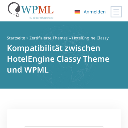
Anmelden
Zum
Inhalt
springen
Startseite
»
Zertifizierte Themes
» HotelEngine Classy
Kompatibilität zwischen
HotelEngine Classy Theme
und WPML