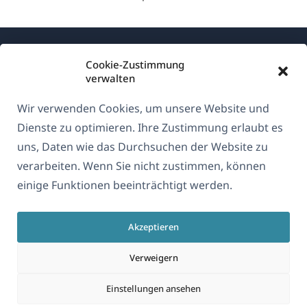
Cookie-Zustimmung
verwalten
Wir verwenden Cookies, um unsere Website und
Über WPML
Dienste zu optimieren. Ihre Zustimmung erlaubt es
DSGVO & Datenschutzrichtlinie
uns, Daten wie das Durchsuchen der Website zu
verarbeiten. Wenn Sie nicht zustimmen, können
(öffnet
Unserem Team beitreten
einige Funktionen beeinträchtigt werden.
in
(öffnet
(öffnet
(öffnet
einem
in
in
in
neuen
Akzeptieren
einem
einem
einem
Deutsch
Fenster)
neuen
neuen
neuen
Verweigern
Fenster)
Fenster)
Fenster)
(öffnet
© 2026
OnTheGoSystems Limited
Einstellungen ansehen
in