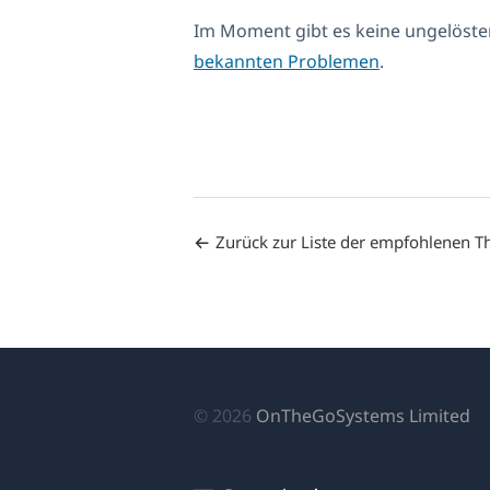
Im Moment gibt es keine ungelöst
bekannten Problemen
.
Zurück zur Liste der empfohlenen 
(ö
© 2026
OnTheGoSystems Limited
in
ei