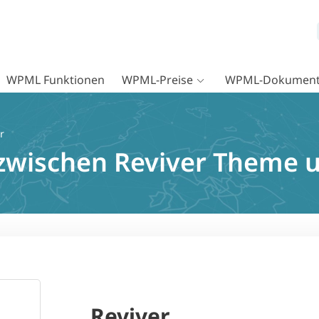
WPML Funktionen
WPML-Preise
WPML-Dokument
r
 zwischen Reviver Theme
Reviver