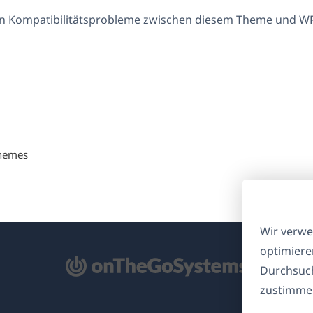
en Kompatibilitätsprobleme zwischen diesem Theme und W
Themes
Wir verwe
optimiere
ffnet
Durchsuch
zustimmen
nem