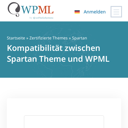
Anmelden
Zum
Inhalt
springen
Startseite
»
Zertifizierte Themes
» Spartan
Kompatibilität zwischen
Spartan Theme und WPML