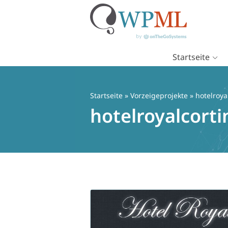
Startseite
Zum
Inhalt
springen
Startseite
»
Vorzeigeprojekte
» hotelroyal
hotelroyalcortin