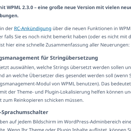
 mit WPML 2.3.0 – eine große neue Version mit vielen ne
ebungen.
 in der
RC-Ankündigung
über die neuen Funktionen in WPML
r falls Sie es noch nicht bemerkt haben (oder es nicht mit
 ist hier eine schnelle Zusammenfassung aller Neuerungen:
gsmanagement für Stringübersetzung
jetzt auswählen, welche Strings übersetzt werden sollen un
d an welche Übersetzer dies gesendet werden soll (wenn S
gsmanagement-Modul von WPML benutzen). Das bedeutet,
mit der Theme- und Plugin-Lokalisierung helfen können un
ht zum Reinkopieren schicken müssen.
e-Sprachumschalter
oben auf jedem Bildschirm im WordPress-Adminbereich ein
alte. Wenn Ihr Theme oder Plugin Inhalte auflistet, können 