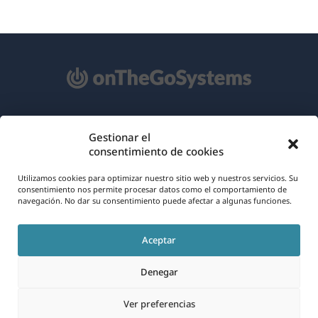
Acerca de WPML
Gestionar el
consentimiento de cookies
RGPD y Política de Privacidad
(se
Únete a nuestro equipo
Utilizamos cookies para optimizar nuestro sitio web y nuestros servicios. Su
consentimiento nos permite procesar datos como el comportamiento de
abre
navegación. No dar su consentimiento puede afectar a algunas funciones.
(se
(se
(se
en
abre
abre
abre
una
Aceptar
en
en
en
Español
nueva
una
una
una
Denegar
ventana)
nueva
nueva
nueva
(se
© 2026
OnTheGoSystems Limited
ventana)
ventana)
ventana)
Ver preferencias
abre