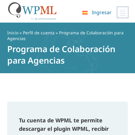
Ingresar
Saltar
al
Inicio
»
Perfil de cuenta
» Programa de Colaboración para
contenido
Agencias
Programa de Colaboración
para Agencias
Tu cuenta de WPML te permite
descargar el plugin WPML, recibir