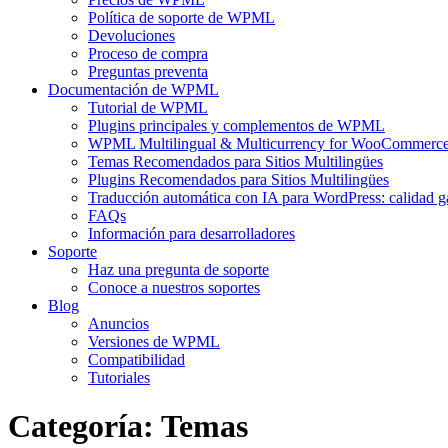
Política de soporte de WPML
Devoluciones
Proceso de compra
Preguntas preventa
Documentación de WPML
Tutorial de WPML
Plugins principales y complementos de WPML
WPML Multilingual & Multicurrency for WooCommerc
Temas Recomendados para Sitios Multilingües
Plugins Recomendados para Sitios Multilingües
Traducción automática con IA para WordPress: calidad g
FAQs
Información para desarrolladores
Soporte
Haz una pregunta de soporte
Conoce a nuestros soportes
Blog
Anuncios
Versiones de WPML
Compatibilidad
Tutoriales
Categoría:
Temas