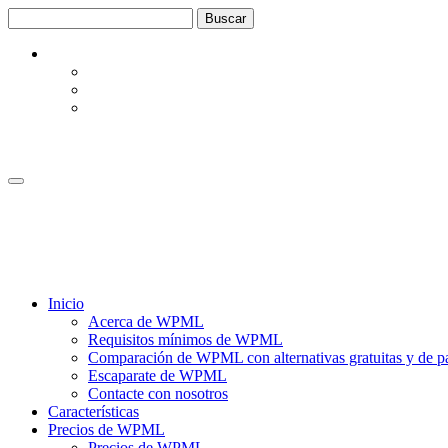
Saltar
Saltar
al
a
contenido
la
barra
lateral
Inicio
Acerca de WPML
Requisitos mínimos de WPML
Comparación de WPML con alternativas gratuitas y de p
Escaparate de WPML
Contacte con nosotros
Características
Precios de WPML
Precios de WPML