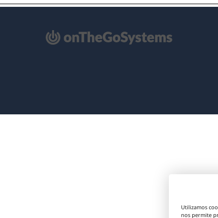
e
re
na
eva
ntana)
Utilizamos coo
nos permite p