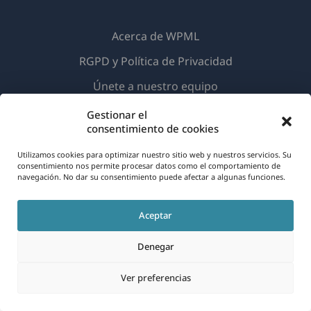
Acerca de WPML
RGPD y Política de Privacidad
(se
Únete a nuestro equipo
abre
(se
(se
(se
Gestionar el
en
consentimiento de cookies
abre
abre
abre
una
en
en
en
Utilizamos cookies para optimizar nuestro sitio web y nuestros servicios. Su
Español
nueva
una
una
una
consentimiento nos permite procesar datos como el comportamiento de
navegación. No dar su consentimiento puede afectar a algunas funciones.
ventana)
nueva
nueva
nueva
(se
© 2026
OnTheGoSystems Limited
ventana)
ventana)
ventana)
Aceptar
abre
en
Denegar
una
nueva
Ver preferencias
ventana)