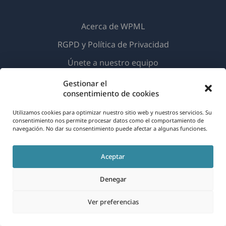
Acerca de WPML
RGPD y Política de Privacidad
(se
Únete a nuestro equipo
abre
(se
(se
(se
Gestionar el
en
consentimiento de cookies
abre
abre
abre
una
en
en
en
Utilizamos cookies para optimizar nuestro sitio web y nuestros servicios. Su
Español
nueva
una
una
una
consentimiento nos permite procesar datos como el comportamiento de
navegación. No dar su consentimiento puede afectar a algunas funciones.
ventana)
nueva
nueva
nueva
(se
© 2026
OnTheGoSystems Limited
ventana)
ventana)
ventana)
Aceptar
abre
en
Denegar
una
nueva
Ver preferencias
ventana)