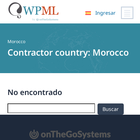
Ingresar
Saltar
al
contenido
Morocco
Contractor country:
Morocco
No encontrado