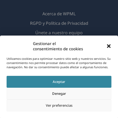
Acerca de WPML
RGPD y Política de Privacidad
(se
Únete a nuestro equipo
abre
(se
(se
(se
Gestionar el
en
consentimiento de cookies
abre
abre
abre
una
en
en
en
Utilizamos cookies para optimizar nuestro sitio web y nuestros servicios. Su
Español
nueva
una
una
una
consentimiento nos permite procesar datos como el comportamiento de
navegación. No dar su consentimiento puede afectar a algunas funciones.
ventana)
nueva
nueva
nueva
(se
© 2026
OnTheGoSystems Limited
ventana)
ventana)
ventana)
Aceptar
abre
en
Denegar
una
nueva
Ver preferencias
ventana)