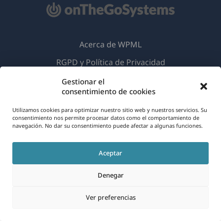
Acerca de WPML
RGPD y Política de Privacidad
(se
Únete a nuestro equipo
Gestionar el
consentimiento de cookies
abre
(se
(se
(se
en
Utilizamos cookies para optimizar nuestro sitio web y nuestros servicios. Su
abre
abre
abre
consentimiento nos permite procesar datos como el comportamiento de
una
en
en
en
navegación. No dar su consentimiento puede afectar a algunas funciones.
Español
nueva
una
una
una
ventana)
nueva
nueva
nueva
Aceptar
(se
© 2026
OnTheGoSystems Limited
ventana)
ventana)
ventana)
abre
Denegar
en
Ver preferencias
una
nueva