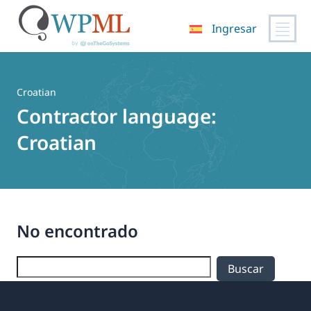
Ingresar
Saltar
al
contenido
Croatian
Contractor language:
Croatian
No encontrado