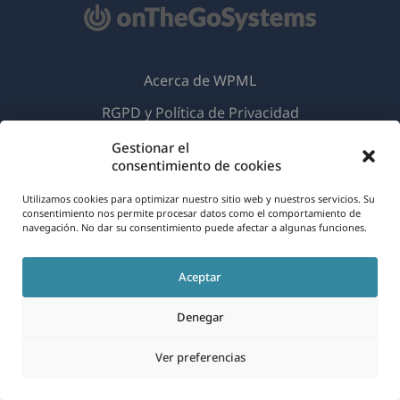
Acerca de WPML
RGPD y Política de Privacidad
(se
Únete a nuestro equipo
Gestionar el
consentimiento de cookies
abre
(se
(se
(se
en
Utilizamos cookies para optimizar nuestro sitio web y nuestros servicios. Su
abre
abre
abre
consentimiento nos permite procesar datos como el comportamiento de
una
en
en
en
navegación. No dar su consentimiento puede afectar a algunas funciones.
Español
nueva
una
una
una
ventana)
nueva
nueva
nueva
Aceptar
(se
© 2026
OnTheGoSystems Limited
ventana)
ventana)
ventana)
abre
Denegar
en
Ver preferencias
una
nueva