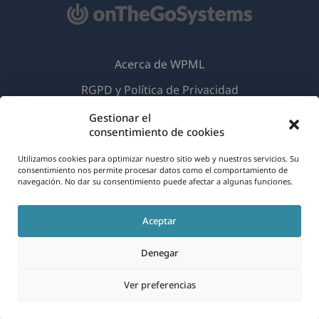
Acerca de WPML
RGPD y Política de Privacidad
(se
Únete a nuestro equipo
Gestionar el
consentimiento de cookies
abre
(se
(se
(se
en
Utilizamos cookies para optimizar nuestro sitio web y nuestros servicios. Su
abre
abre
abre
consentimiento nos permite procesar datos como el comportamiento de
una
en
en
en
navegación. No dar su consentimiento puede afectar a algunas funciones.
Español
nueva
una
una
una
ventana)
nueva
nueva
nueva
Aceptar
(se
© 2026
OnTheGoSystems Limited
ventana)
ventana)
ventana)
abre
Denegar
en
Ver preferencias
una
nueva