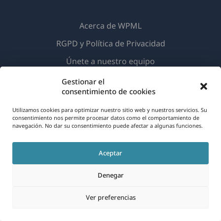
Acerca de WPML
RGPD y Política de Privacidad
(se
Únete a nuestro equipo
abre
(se
(se
(se
Gestionar el
en
consentimiento de cookies
abre
abre
abre
una
en
en
en
Utilizamos cookies para optimizar nuestro sitio web y nuestros servicios. Su
Español
nueva
una
una
una
consentimiento nos permite procesar datos como el comportamiento de
navegación. No dar su consentimiento puede afectar a algunas funciones.
ventana)
nueva
nueva
nueva
(se
© 2026
OnTheGoSystems Limited
ventana)
ventana)
ventana)
Aceptar
abre
en
Denegar
una
nueva
Ver preferencias
ventana)