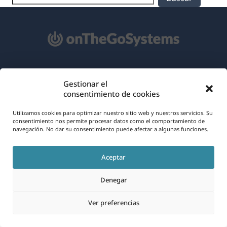
Acerca de WPML
Gestionar el
RGPD y Política de Privacidad
consentimiento de cookies
(se
Únete a nuestro equipo
Utilizamos cookies para optimizar nuestro sitio web y nuestros servicios. Su
consentimiento nos permite procesar datos como el comportamiento de
abre
navegación. No dar su consentimiento puede afectar a algunas funciones.
(se
(se
(se
en
abre
abre
abre
una
en
en
en
Aceptar
Español
nueva
una
una
una
Denegar
ventana)
nueva
nueva
nueva
(se
© 2026
OnTheGoSystems Limited
ventana)
ventana)
ventana)
Ver preferencias
abre
en