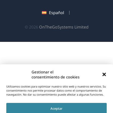
abre
abre
abre
una
en
en
en
Español
nueva
una
una
una
ventana)
nueva
nueva
nueva
(se
© 2026
OnTheGoSystems Limited
ventana)
ventana)
ventana)
abre
en
una
nueva
ventana)
Gestionar el
consentimiento de cookies
Utilizamos cookies para optimizar nuestro sitio web y nuestros servicios. Su
consentimiento nos permite procesar datos como el comportamiento de
navegación. No dar su consentimiento puede afectar a algunas funciones.
Aceptar