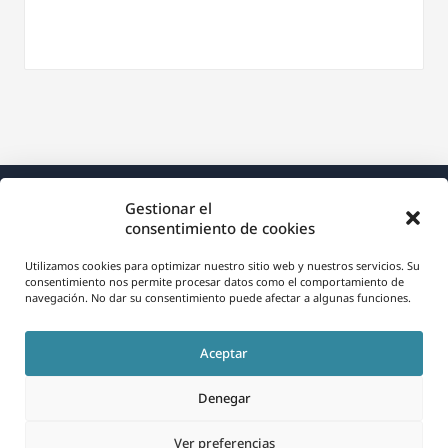
Gestionar el
consentimiento de cookies
Utilizamos cookies para optimizar nuestro sitio web y nuestros servicios. Su
consentimiento nos permite procesar datos como el comportamiento de
Acerca de WPML
navegación. No dar su consentimiento puede afectar a algunas funciones.
RGPD y Política de Privacidad
Aceptar
(se
Únete a nuestro equipo
abre
Denegar
(se
(se
(se
en
abre
abre
abre
Ver preferencias