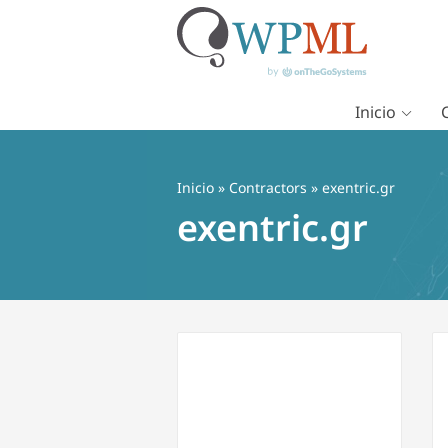
Inicio
Saltar
al
contenido
Inicio
»
Contractors
» exentric.gr
exentric.gr