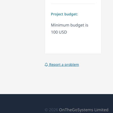
Project budget:
Minimum budget is
100 USD
Report a problem
(s
© 2026
OnTheGoSystems Limited