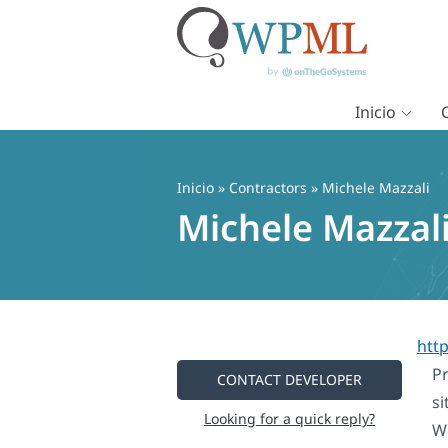
Inicio
Saltar
al
contenido
Inicio
»
Contractors
» Michele Mazzali
Michele Mazzal
htt
Pr
CONTACT DEVELOPER
si
Looking for a quick reply?
W