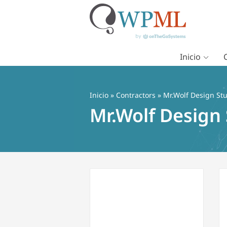
Inicio
Saltar
al
contenido
Inicio
»
Contractors
» Mr.Wolf Design Stu
Mr.Wolf Design 