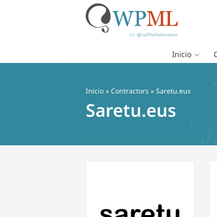
Inicio
Saltar
al
contenido
Inicio
»
Contractors
» Saretu.eus
Saretu.eus