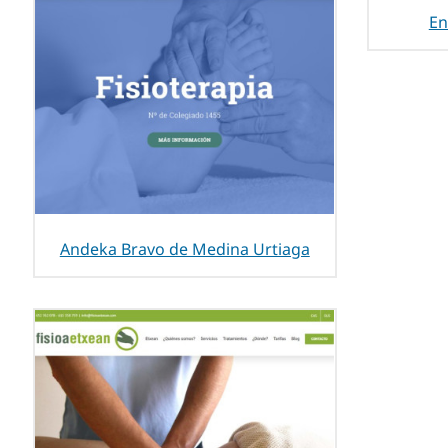
En
Andeka Bravo de Medina Urtiaga