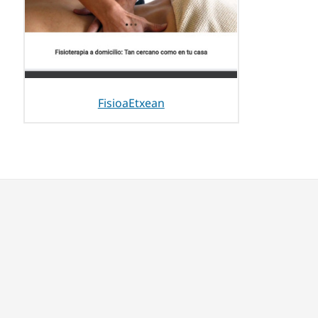
FisioaEtxean