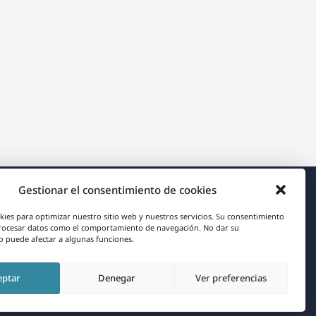
Gestionar el consentimiento de cookies
Acerca de WPML
kies para optimizar nuestro sitio web y nuestros servicios. Su consentimiento
rocesar datos como el comportamiento de navegación. No dar su
RGPD y Política de Privacidad
 puede afectar a algunas funciones.
(se
Únete a nuestro equipo
eptar
Denegar
Ver preferencias
abre
(se
(se
(se
en
abre
abre
abre