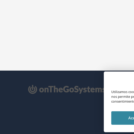
e
Utilizamos coo
re
nos permite p
consentimiento
na
Ac
eva
ntana)