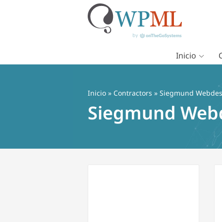
Inicio
Saltar
al
contenido
Inicio
»
Contractors
» Siegmund Webdesi
Siegmund Webd