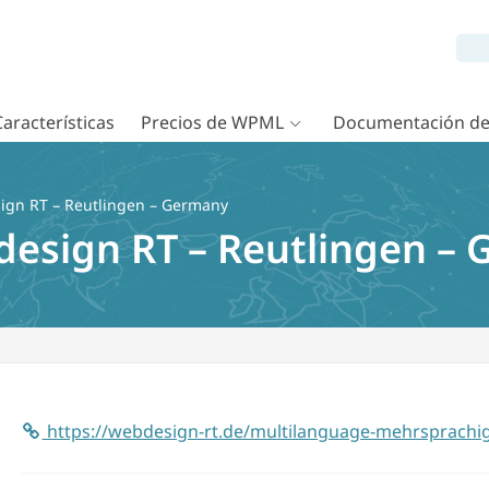
Características
Precios de WPML
Documentación d
gn RT – Reutlingen – Germany
esign RT – Reutlingen –
https://webdesign-rt.de/multilanguage-mehrsprachi