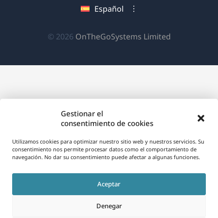
Español
nueva
una
una
una
ventana)
nueva
nueva
nueva
(se
© 2026
OnTheGoSystems Limited
ventana)
ventana)
ventana)
abre
en
una
nueva
ventana)
Gestionar el
consentimiento de cookies
Utilizamos cookies para optimizar nuestro sitio web y nuestros servicios. Su
consentimiento nos permite procesar datos como el comportamiento de
navegación. No dar su consentimiento puede afectar a algunas funciones.
Aceptar
Denegar