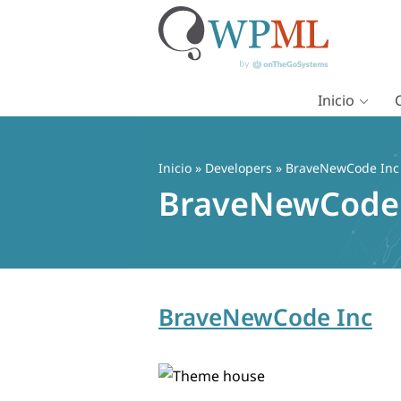
Inicio
Saltar
al
contenido
Inicio
» Developers » BraveNewCode Inc
BraveNewCode 
BraveNewCode Inc