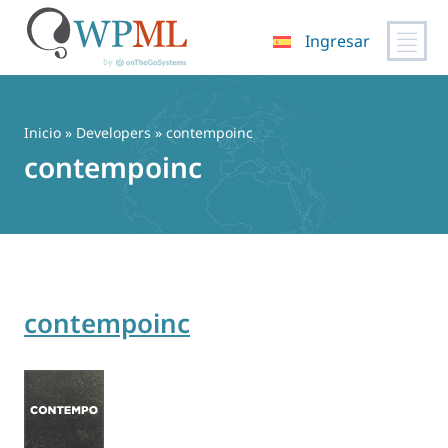
Ingresar
Saltar
al
contenido
Inicio
» Developers » contempoinc
contempoinc
contempoinc