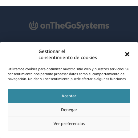
Acerca de WPML
Gestionar el
consentimiento de cookies
RGPD y Política de Privacidad
(se
Únete a nuestro equipo
Utilizamos cookies para optimizar nuestro sitio web y nuestros servicios. Su
consentimiento nos permite procesar datos como el comportamiento de
abre
navegación. No dar su consentimiento puede afectar a algunas funciones.
(se
(se
(se
en
abre
abre
abre
una
Aceptar
en
en
en
Español
nueva
una
una
una
Denegar
ventana)
nueva
nueva
nueva
(se
© 2026
OnTheGoSystems Limited
ventana)
ventana)
ventana)
Ver preferencias
abre
en