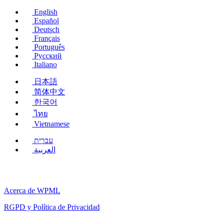
nueva
English
ventana)
Español
Deutsch
Français
Português
Русский
Italiano
日本語
简体中文
한국어
ไทย
Vietnamese
עברית
العربية
Acerca de WPML
RGPD y Política de Privacidad