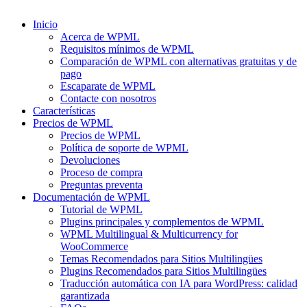
Inicio
Acerca de WPML
Requisitos mínimos de WPML
Comparación de WPML con alternativas gratuitas y de
pago
Escaparate de WPML
Contacte con nosotros
Características
Precios de WPML
Precios de WPML
Política de soporte de WPML
Devoluciones
Proceso de compra
Preguntas preventa
Documentación de WPML
Tutorial de WPML
Plugins principales y complementos de WPML
WPML Multilingual & Multicurrency for
WooCommerce
Temas Recomendados para Sitios Multilingües
Plugins Recomendados para Sitios Multilingües
Traducción automática con IA para WordPress: calidad
garantizada