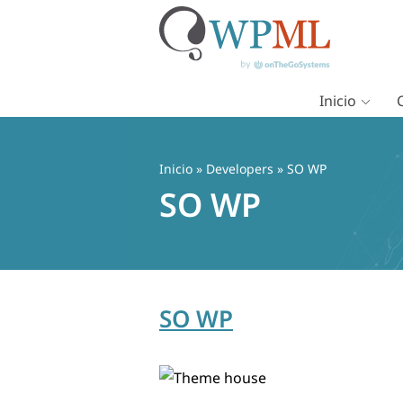
Inicio
Saltar
al
contenido
Inicio
» Developers » SO WP
SO WP
SO WP