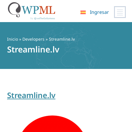
Ingresar
Saltar
al
contenido
Inicio
» Developers » Streamline.lv
Streamline.lv
Streamline.lv