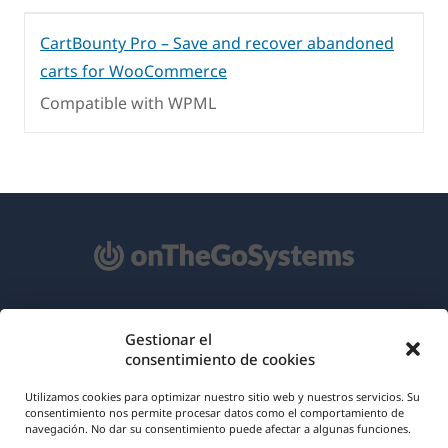
CartBounty Pro – Save and recover abandoned
carts for WooCommerce
Compatible with WPML
Acerca de WPML
Gestionar el
consentimiento de cookies
RGPD y Política de Privacidad
(se
Únete a nuestro equipo
Utilizamos cookies para optimizar nuestro sitio web y nuestros servicios. Su
consentimiento nos permite procesar datos como el comportamiento de
abre
navegación. No dar su consentimiento puede afectar a algunas funciones.
(se
(se
(se