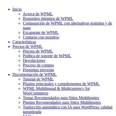
Inicio
Acerca de WPML
Requisitos mínimos de WPML
Comparación de WPML con alternativas gratuitas y de
pago
Escaparate de WPML
Contacte con nosotros
Características
Precios de WPML
Precios de WPML
Política de soporte de WPML
Devoluciones
Proceso de compra
Preguntas preventa
Documentación de WPML
Tutorial de WPML
Plugins principales y complementos de WPML
WPML Multilingual & Multicurrency for
WooCommerce
Temas Recomendados para Sitios Multilingües
Plugins Recomendados para Sitios Multilingües
Traducción automática con IA para WordPress: calidad
garantizada