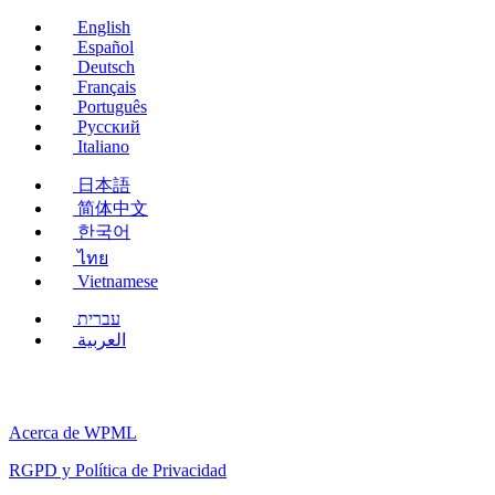
nueva
English
ventana)
Español
Deutsch
Français
Português
Русский
Italiano
日本語
简体中文
한국어
ไทย
Vietnamese
עברית
العربية
Acerca de WPML
RGPD y Política de Privacidad