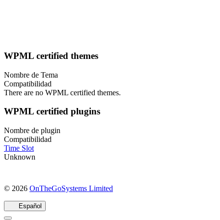
WPML certified themes
Nombre de Tema
Compatibilidad
There are no WPML certified themes.
WPML certified plugins
Nombre de plugin
Compatibilidad
Time Slot
Unknown
(se
© 2026
OnTheGoSystems Limited
abre
en
Español
una