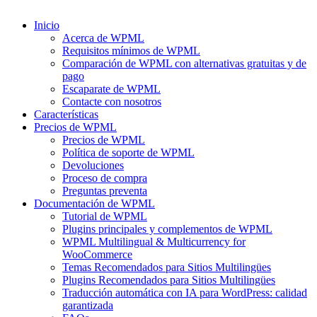
Inicio
Acerca de WPML
Requisitos mínimos de WPML
Comparación de WPML con alternativas gratuitas y de
pago
Escaparate de WPML
Contacte con nosotros
Características
Precios de WPML
Precios de WPML
Política de soporte de WPML
Devoluciones
Proceso de compra
Preguntas preventa
Documentación de WPML
Tutorial de WPML
Plugins principales y complementos de WPML
WPML Multilingual & Multicurrency for
WooCommerce
Temas Recomendados para Sitios Multilingües
Plugins Recomendados para Sitios Multilingües
Traducción automática con IA para WordPress: calidad
garantizada