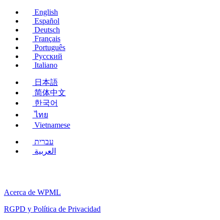
nueva
English
ventana)
Español
Deutsch
Français
Português
Русский
Italiano
日本語
简体中文
한국어
ไทย
Vietnamese
עברית
العربية
Acerca de WPML
RGPD y Política de Privacidad