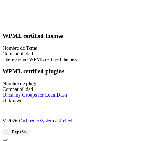
WPML certified themes
Nombre de Tema
Compatibilidad
There are no WPML certified themes.
WPML certified plugins
Nombre de plugin
Compatibilidad
Uncanny Groups for LearnDash
Unknown
(se
© 2026
OnTheGoSystems Limited
abre
en
Español
una