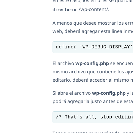
En este caso, los errores se guarda
/wp-content/.
directorio
A menos que desee mostrar los error
web, deberá agregar esta línea inm
define( 'WP_DEBUG_DISPLAY'
El archivo
wp-config.php
se encuent
mismo archivo que contiene los aju
editarlo, deberá acceder al mismo 
Si abre el archivo
wp-config.php
y l
podrá agregarla justo antes de esta 
/* That's all, stop editin