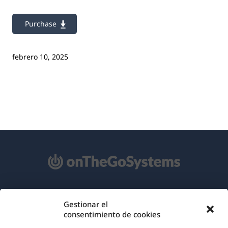
Purchase
febrero 10, 2025
Acerca de WPML
Gestionar el
consentimiento de cookies
RGPD y Política de Privacidad