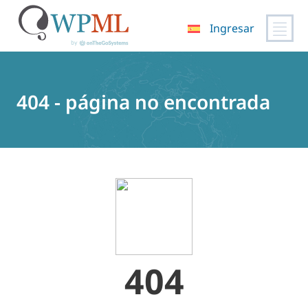
Ingresar
Saltar
al
contenido
404 - página no encontrada
404