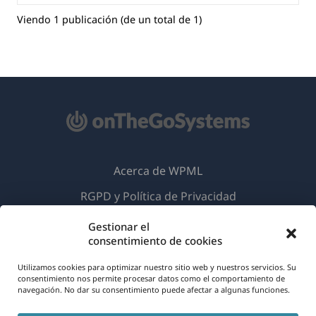
Viendo 1 publicación (de un total de 1)
Acerca de WPML
RGPD y Política de Privacidad
(se
Únete a nuestro equipo
Gestionar el
abre
consentimiento de cookies
(se
(se
(se
en
abre
abre
abre
Utilizamos cookies para optimizar nuestro sitio web y nuestros servicios. Su
una
consentimiento nos permite procesar datos como el comportamiento de
en
en
en
(se
© 2026
OnTheGoSystems Limited
navegación. No dar su consentimiento puede afectar a algunas funciones.
nueva
una
una
una
abre