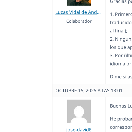
Gracias p
Lucas Vidal de Andrade
1. Primer
Colaborador
traducido.
al final);
2. Ningun
los que 
3. Por úl
idioma ori
Dime si as
OCTUBRE 15, 2025 A LAS 13:01
Buenas Lu
He probado
correspon
jose-davidE