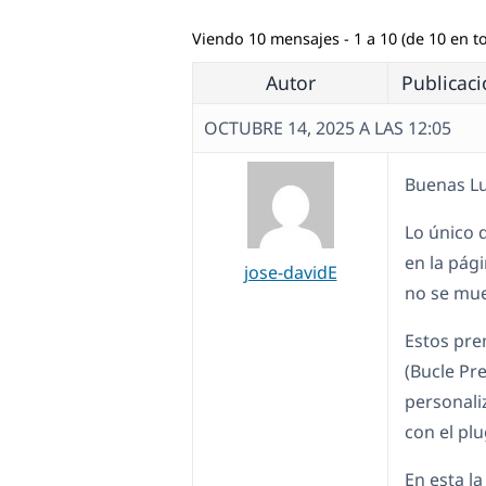
Viendo 10 mensajes - 1 a 10 (de 10 en to
Autor
Publicac
OCTUBRE 14, 2025 A LAS 12:05
Buenas Lu
Lo único 
en la pág
jose-davidE
no se mue
Estos pre
(Bucle Pr
personali
con el plu
En esta l