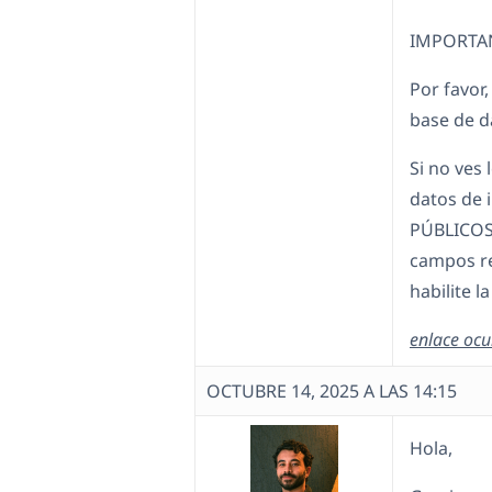
IMPORTA
Por favor,
base de d
Si no ves
datos de i
PÚBLICOS.
campos re
habilite l
enlace ocu
OCTUBRE 14, 2025 A LAS 14:15
Hola,