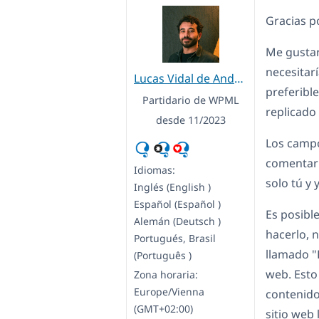
Gracias p
Me gustarí
necesitar
Lucas Vidal de Andrade
preferibl
Partidario de WPML
replicado 
desde 11/2023
Los campo
comentari
Idiomas:
solo tú y 
Inglés (English )
Español (Español )
Es posible
Alemán (Deutsch )
hacerlo, 
Portugués, Brasil
llamado "D
(Português )
web. Esto
Zona horaria:
Europe/Vienna
contenido
(GMT+02:00)
sitio web 