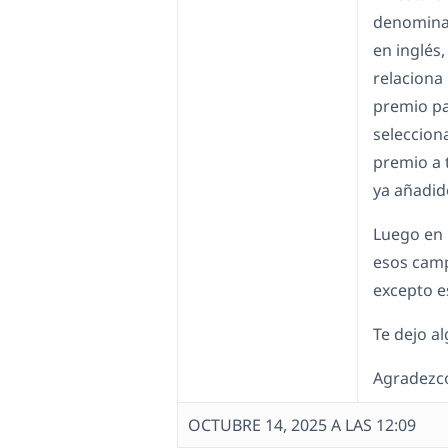
denominad
en inglés
relaciona
premio pa
seleccion
premio a 
ya añadid
Luego en 
esos camp
excepto e
Te dejo a
Agradezco
OCTUBRE 14, 2025 A LAS 12:09