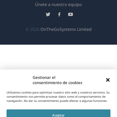
(se
Únete a nuestro equipo
abre
(se
(se
(se
en
abre
abre
abre
una
en
en
en
(se
© 2026
OnTheGoSystems Limited
nueva
una
una
una
abre
ventana)
nueva
nueva
nueva
en
ventana)
ventana)
ventana)
una
nueva
ventana)
Gestionar el
consentimiento de cookies
Utilizamos cookies para optimizar nuestro sitio web y nuestros servicios. Su
consentimiento nos permite procesar datos como el comportamiento de
navegación. No dar su consentimiento puede afectar a algunas funciones.
Aceptar