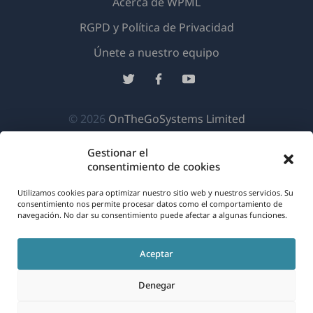
Acerca de WPML
RGPD y Política de Privacidad
(se
Únete a nuestro equipo
abre
(se
(se
(se
en
abre
abre
abre
una
en
en
en
(se
© 2026
OnTheGoSystems Limited
nueva
una
una
una
abre
ventana)
nueva
nueva
nueva
Gestionar el
en
consentimiento de cookies
ventana)
ventana)
ventana)
una
Utilizamos cookies para optimizar nuestro sitio web y nuestros servicios. Su
nueva
consentimiento nos permite procesar datos como el comportamiento de
ventana)
navegación. No dar su consentimiento puede afectar a algunas funciones.
Aceptar
Denegar