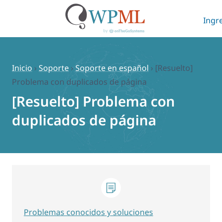
Ingr
Saltar
al
contenido
Inicio
›
Soporte
›
Soporte en español
›
[Resuelto]
Problema con duplicados de página
[Resuelto] Problema con
duplicados de página
Problemas conocidos y soluciones