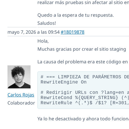
realizar más pruebas sin afectar al sitio 
Quedo a la espera de tu respuesta.
Saludos!
mayo 7, 2026 a las 09:54
#18019878
Hola,
Muchas gracias por crear el sitio staging
La causa del problema era este código en e
# === LIMPIEZA DE PARÁMETROS DE
RewriteEngine On

# Redirigir URLs con ?lang=en a
Carlos Rojas
RewriteCond %{QUERY_STRING} (^|
Colaborador
RewriteRule ^(.*)$ /$1? [R=301
Ya lo he desactivado y ahora todo funcio