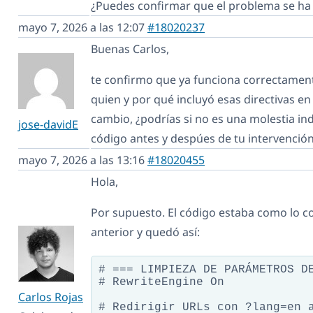
¿Puedes confirmar que el problema se ha 
mayo 7, 2026 a las 12:07
#18020237
Buenas Carlos,
te confirmo que ya funciona correctamente
quien y por qué incluyó esas directivas en
cambio, ¿podrías si no es una molestia i
jose-davidE
código antes y despúes de tu intervenció
mayo 7, 2026 a las 13:16
#18020455
Hola,
Por supuesto. El código estaba como lo 
anterior y quedó así:
# === LIMPIEZA DE PARÁMETROS DE
# RewriteEngine On

Carlos Rojas
# Redirigir URLs con ?lang=en a