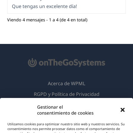
Que tengas un excelente día!
Viendo 4 mensajes - 1 a 4 (de 4 en total)
Acerca de WPML
RGPD y Política de Privacidad
(se
Únete a nuestro equipo
Gestionar el
abre
consentimiento de cookies
(se
(se
(se
en
abre
abre
abre
Utilizamos cookies para optimizar nuestro sitio web y nuestros servicios. Su
una
consentimiento nos permite procesar datos como el comportamiento de
en
en
en
(se
© 2026
OnTheGoSystems Limited