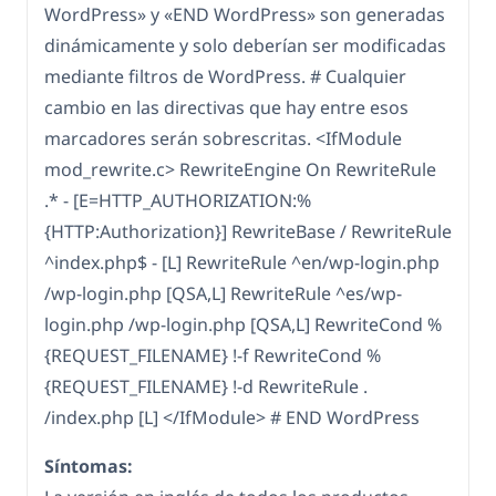
WordPress» y «END WordPress» son generadas
dinámicamente y solo deberían ser modificadas
mediante filtros de WordPress. # Cualquier
cambio en las directivas que hay entre esos
marcadores serán sobrescritas. <IfModule
mod_rewrite.c> RewriteEngine On RewriteRule
.* - [E=HTTP_AUTHORIZATION:%
{HTTP:Authorization}] RewriteBase / RewriteRule
^index.php$ - [L] RewriteRule ^en/wp-login.php
/wp-login.php [QSA,L] RewriteRule ^es/wp-
login.php /wp-login.php [QSA,L] RewriteCond %
{REQUEST_FILENAME} !-f RewriteCond %
{REQUEST_FILENAME} !-d RewriteRule .
/index.php [L] </IfModule> # END WordPress
Síntomas: