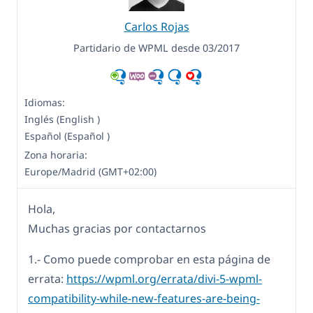
Carlos Rojas
Partidario de WPML desde 03/2017
Idiomas:
Inglés (English )
Español (Español )
Zona horaria:
Europe/Madrid (GMT+02:00)
Hola,
Muchas gracias por contactarnos
1.- Como puede comprobar en esta página de
errata:
https://wpml.org/errata/divi-5-wpml-
compatibility-while-new-features-are-being-