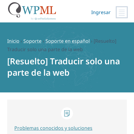
Ingresar
Saltar
al
contenido
Inicio
›
Soporte
›
Soporte en español
›
[Resuelto]
Traducir solo una parte de la web
[Resuelto] Traducir solo una
parte de la web
Problemas conocidos y soluciones