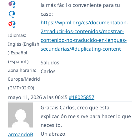
la más fácil o conveniente para tu
caso:
https://wpml.org/es/documentation-
2/traducir-los-contenidos/mostrar-
Idiomas:
contenido-no-traducido-en-lenguas-
Inglés (English
secundarias/#duplicating-content
)
Español
(Español )
Saludos,
Zona horaria:
Carlos
Europe/Madrid
(GMT+02:00)
mayo 11, 2026 a las 06:45
#18025857
Gracais Carlos, creo que esta
explicación me sirve para hacer lo que
necesito.
Un abrazo.
armandoB