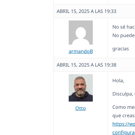
ABRIL 15, 2025 A LAS 19:33
No sé hac
No puede 
gracias
armandoB
ABRIL 15, 2025 A LAS 19:38
Hola,
Disculpa, 
Como men
Otto
que creas
https://
configura