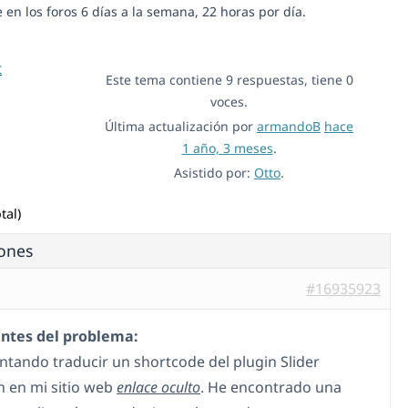
n los foros 6 días a la semana, 22 horas por día.
t
Este tema contiene 9 respuestas, tiene 0
voces.
Última actualización por
armandoB
hace
1 año, 3 meses
.
Asistido por:
Otto
.
tal)
iones
#16935923
ntes del problema:
entando traducir un shortcode del plugin Slider
n en mi sitio web
enlace oculto
. He encontrado una