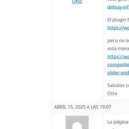
Otto
debug-inf
El plugin
https://w
pero no s
esta mane
https://w
compatibil
slider-an
Saludos c
Otto
ABRIL 15, 2025 A LAS 19:07
La página