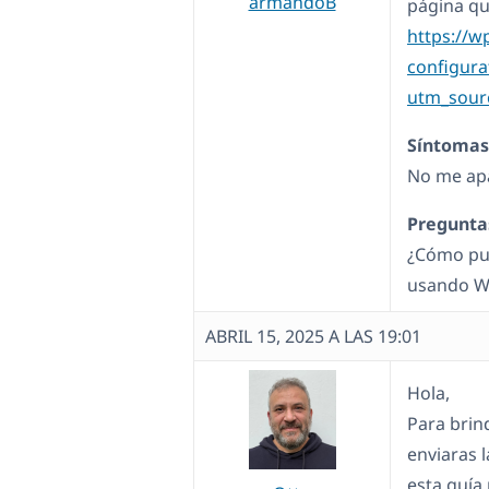
armandoB
página qu
https://
configura
utm_sour
Síntomas
No me apa
Pregunta
¿Cómo pue
usando 
ABRIL 15, 2025 A LAS 19:01
Hola,
Para brin
enviaras 
esta guía