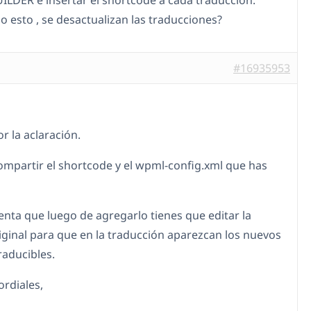
ILDER e insertar el shortcode a cada traducción.
o esto , se desactualizan las traducciones?
#16935953
r la aclaración.
ompartir el shortcode y el wpml-config.xml que has
enta que luego de agregarlo tienes que editar la
iginal para que en la traducción aparezcan los nuevos
raducibles.
ordiales,