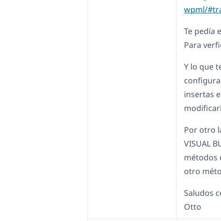
wpml/#tr
Te pedía e
Para verfi
Y lo que 
configurac
insertas e
modificar
Por otro 
VISUAL BU
métodos d
otro méto
Saludos c
Otto