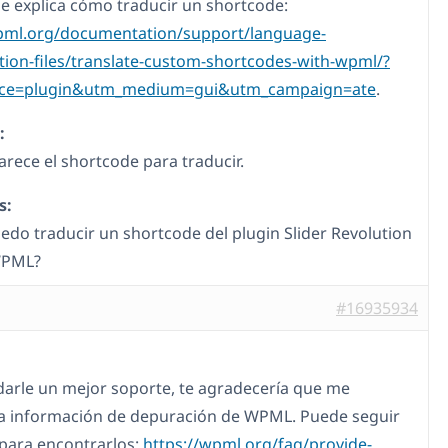
e explica cómo traducir un shortcode:
wpml.org/documentation/support/language-
tion-files/translate-custom-shortcodes-with-wpml/?
ce=plugin&utm_medium=gui&utm_campaign=ate
.
:
rece el shortcode para traducir.
s:
do traducir un shortcode del plugin Slider Revolution
WPML?
#16935934
darle un mejor soporte, te agradecería que me
la información de depuración de WPML. Puede seguir
 para encontrarlos:
https://wpml.org/faq/provide-