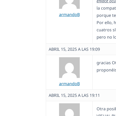
enlace ocu
la compat
armandoB
porque te
Por ello,
cuatros s
pero no l
ABRIL 15, 2025 A LAS 19:09
gracias O
proponéis
armandoB
ABRIL 15, 2025 A LAS 19:11
Otra posib