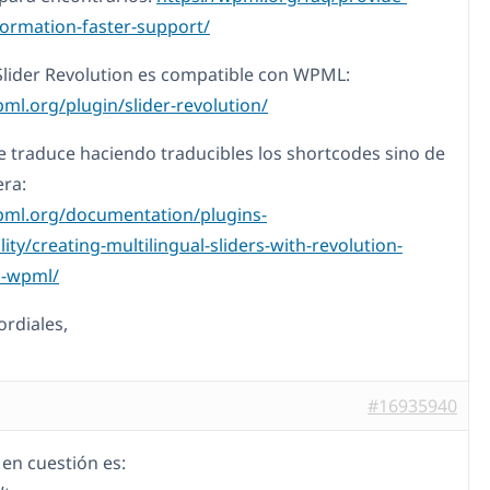
ormation-faster-support/
 Slider Revolution es compatible con WPML:
pml.org/plugin/slider-revolution/
e traduce haciendo traducibles los shortcodes sino de
ra:
pml.org/documentation/plugins-
ity/creating-multilingual-sliders-with-revolution-
d-wpml/
ordiales,
#16935940
 en cuestión es: