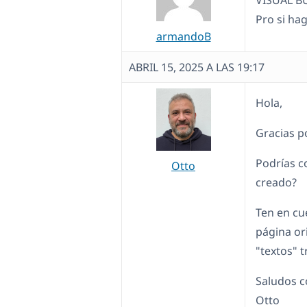
VISUAL BU
Pro si hag
armandoB
ABRIL 15, 2025 A LAS 19:17
Hola,
Gracias po
Podrías c
Otto
creado?
Ten en cu
página or
"textos" t
Saludos c
Otto