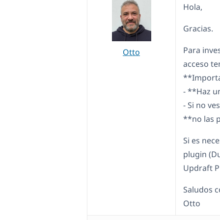
Hola,
Gracias.
Para inve
Otto
acceso te
**Import
- **Haz u
- Si no ve
**no las 
Si es nece
plugin (D
Updraft P
Saludos c
Otto