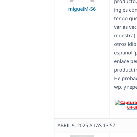
producto,
miguelM-56
inglés co
tengo que
varias ve
muestra).
otros idi
español '
enlace pe
product (n
He probad
wp, y rep
ABRIL 9, 2025 A LAS 13:57