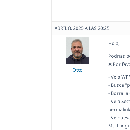
ABRIL 8, 2025 A LAS 20:25
Hola,
Podrías p
❌ Por fav
Otto
- Ve a WP
- Busca "
- Borra l
- Ve a Set
permalink
- Ve nue
Multiling