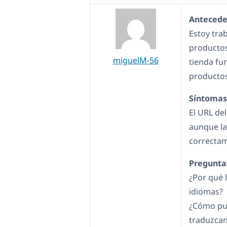
Antecede
Estoy trab
productos
miguelM-56
tienda fu
productos
Síntomas
El URL de
aunque l
correcta
Pregunta
¿Por qué 
idiomas?
¿Cómo pue
traduzca