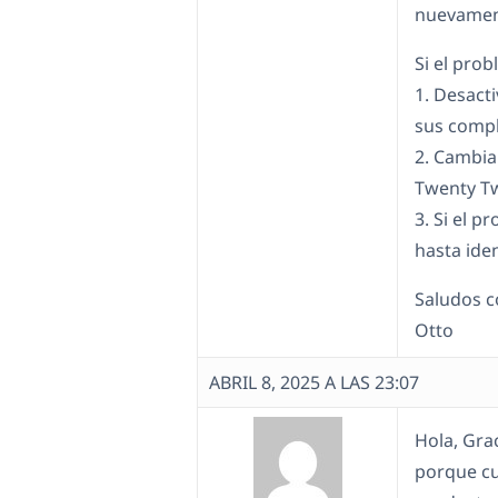
nuevamen
Si el pro
1. Desact
sus comp
2. Cambia
Twenty Tw
3. Si el 
hasta iden
Saludos c
Otto
ABRIL 8, 2025 A LAS 23:07
Hola, Grac
porque cu