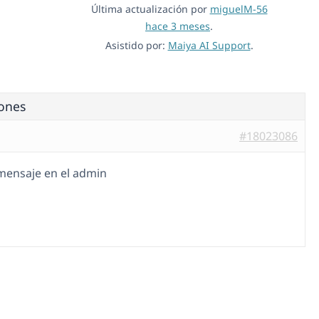
Última actualización por
miguelM-56
hace 3 meses
.
Asistido por:
Maiya AI Support
.
iones
#18023086
mensaje en el admin