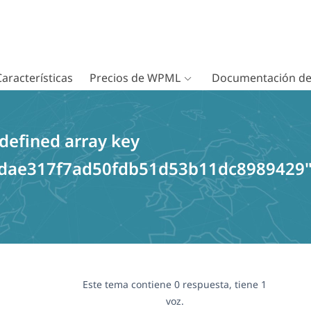
Características
Precios de WPML
Documentación d
defined array key
_dae317f7ad50fdb51d53b11dc8989429
Este tema contiene 0 respuesta, tiene 1
voz.