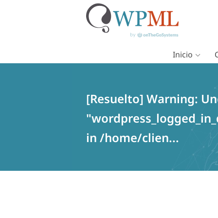
Inicio
Saltar
al
contenido
[Resuelto] Warning: Un
"wordpress_logged_in
in /home/clien...