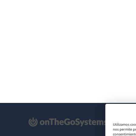
e
Utilizamos coo
re
nos permite p
consentimiento