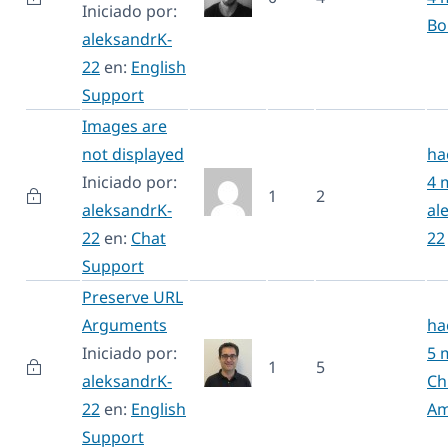
Iniciado por:
Bo
aleksandrK-
22
en:
English
Support
Images are
not displayed
ha
Iniciado por:
4 
1
2
aleksandrK-
al
22
en:
Chat
22
Support
Preserve URL
Arguments
ha
Iniciado por:
5 
1
5
aleksandrK-
Ch
22
en:
English
Am
Support