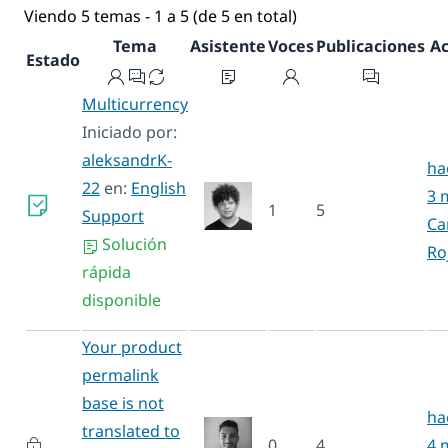
Viendo 5 temas - 1 a 5 (de 5 en total)
Tema
Asistente
Voces
Publicaciones
Ac
Estado
Multicurrency
Iniciado por:
aleksandrK-
ha
22
en:
English
3 
1
5
Support
Ca
Solución
Ro
rápida
disponible
Your product
permalink
base is not
ha
translated to
0
4
4 