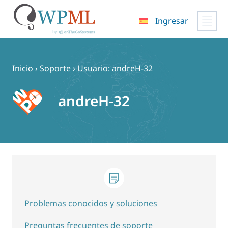
Ingresar
Saltar
al
contenido
Inicio
›
Soporte
›
Usuario: andreH-32
andreH-32
Problemas conocidos y soluciones
Preguntas frecuentes de soporte