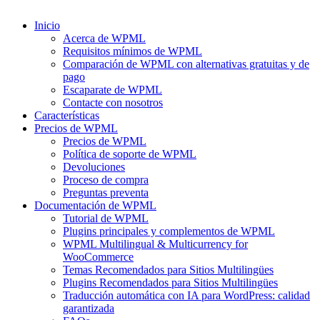
Inicio
Acerca de WPML
Requisitos mínimos de WPML
Comparación de WPML con alternativas gratuitas y de
pago
Escaparate de WPML
Contacte con nosotros
Características
Precios de WPML
Precios de WPML
Política de soporte de WPML
Devoluciones
Proceso de compra
Preguntas preventa
Documentación de WPML
Tutorial de WPML
Plugins principales y complementos de WPML
WPML Multilingual & Multicurrency for
WooCommerce
Temas Recomendados para Sitios Multilingües
Plugins Recomendados para Sitios Multilingües
Traducción automática con IA para WordPress: calidad
garantizada