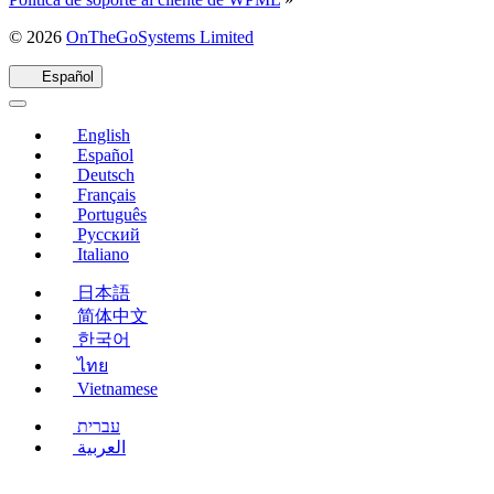
(se
© 2026
OnTheGoSystems Limited
abre
en
Español
una
nueva
English
ventana)
Español
Deutsch
Français
Português
Русский
Italiano
日本語
简体中文
한국어
ไทย
Vietnamese
עברית
العربية