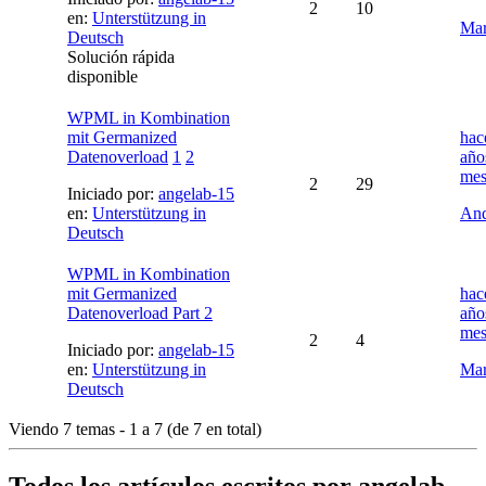
2
10
en:
Unterstützung in
Mar
Deutsch
Solución rápida
disponible
WPML in Kombination
mit Germanized
hac
Datenoverload
1
2
año
mes
2
29
Iniciado por:
angelab-15
en:
Unterstützung in
And
Deutsch
WPML in Kombination
mit Germanized
hac
Datenoverload Part 2
año
mes
2
4
Iniciado por:
angelab-15
en:
Unterstützung in
Mar
Deutsch
Viendo 7 temas - 1 a 7 (de 7 en total)
Todos los artículos escritos por angelab-