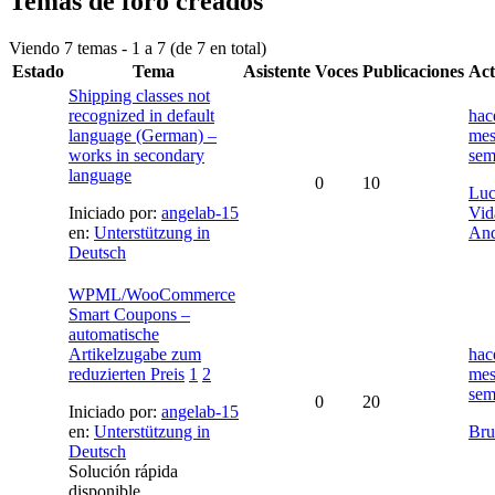
Temas de foro creados
Viendo 7 temas - 1 a 7 (de 7 en total)
Estado
Tema
Asistente
Voces
Publicaciones
Act
Shipping classes not
recognized in default
hac
language (German) –
mes
works in secondary
sem
language
0
10
Luc
Iniciado por:
angelab-15
Vid
en:
Unterstützung in
And
Deutsch
WPML/WooCommerce
Smart Coupons –
automatische
Artikelzugabe zum
hac
reduzierten Preis
1
2
mes
sem
0
20
Iniciado por:
angelab-15
en:
Unterstützung in
Bru
Deutsch
Solución rápida
disponible