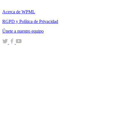
Acerca de WPML
RGPD y Política de Privacidad
(se
Únete a nuestro equipo
abre
(se
(se
(se
en
abre
abre
abre
una
en
en
en
nueva
una
una
una
ventana)
nueva
nueva
nueva
ventana)
ventana)
ventana)