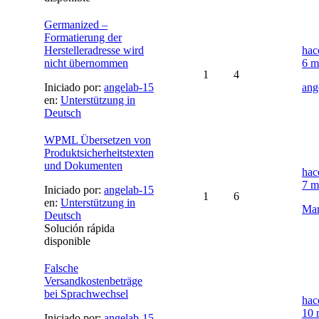
Germanized –
Formatierung der
Herstelleradresse wird
hac
nicht übernommen
6 m
1
4
Iniciado por:
angelab-15
ang
en:
Unterstützung in
Deutsch
WPML Übersetzen von
Produktsicherheitstexten
und Dokumenten
hac
7 m
Iniciado por:
angelab-15
1
6
en:
Unterstützung in
Mar
Deutsch
Solución rápida
disponible
Falsche
Versandkostenbeträge
bei Sprachwechsel
hac
10 
Iniciado por:
angelab-15